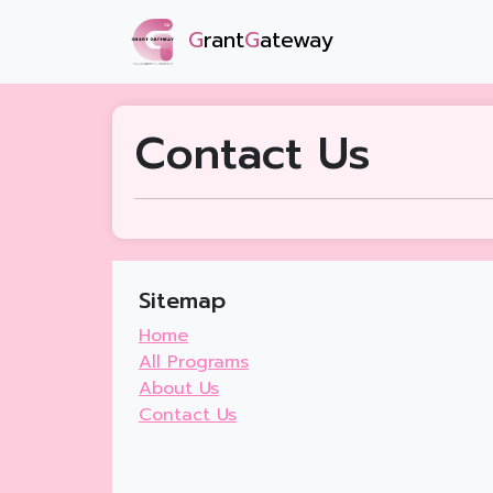
G
rant
G
ateway
Contact Us
Sitemap
Home
All Programs
About Us
Contact Us